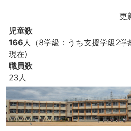
更
児童数
166
人（8学級：うち支援学級2学級
現在)
職員数
23人