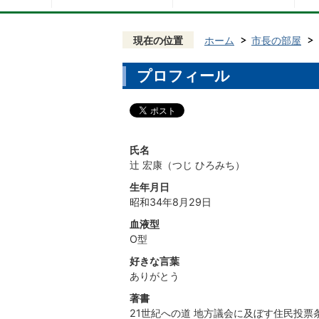
現在の位置
ホーム
市長の部屋
プロフィール
氏名
辻 宏康（つじ ひろみち）
生年月日
昭和34年8月29日
血液型
O型
好きな言葉
ありがとう
著書
21世紀への道 地方議会に及ぼす住民投票