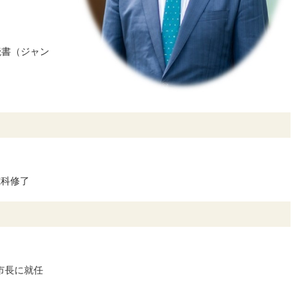
読書（ジャン
究科修了
市長に就任