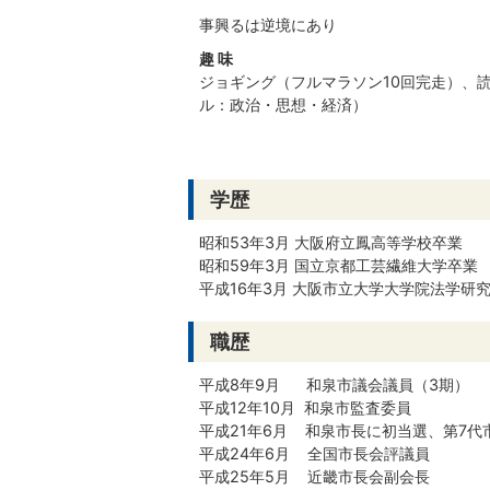
事興るは逆境にあり
趣 味
ジョギング（フルマラソン10回完走）、
ル：政治・思想・経済）
学歴
昭和53年3月 大阪府立鳳高等学校卒業
昭和59年3月 国立京都工芸繊維大学卒業
平成16年3月 大阪市立大学大学院法学研
職歴
平成8年9月 和泉市議会議員（3期）
平成12年10月 和泉市監査委員
平成21年6月 和泉市長に初当選、第7代
平成24年6月 全国市長会評議員
平成25年5月 近畿市長会副会長