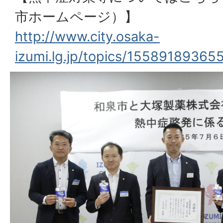
市ホームページ）】
http://www.city.osaka-
izumi.lg.jp/topics/15589189365