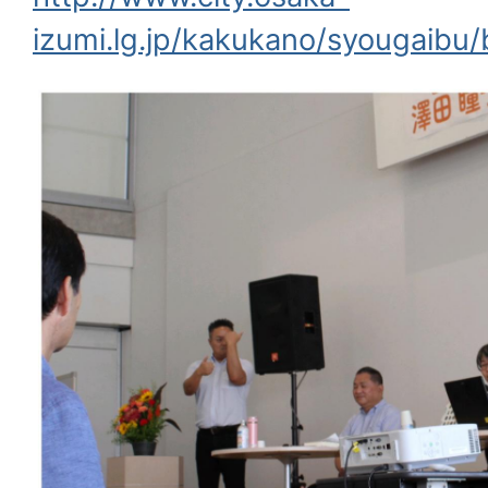
izumi.lg.jp/kakukano/syougaibu/