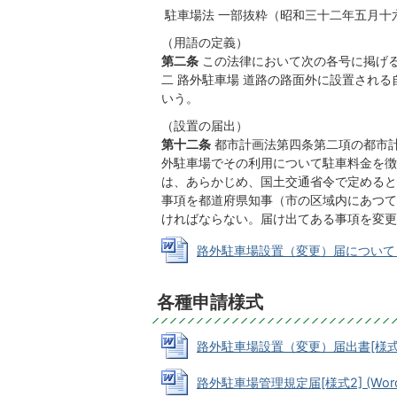
駐車場法 一部抜粋（昭和三十二年五月十
（用語の定義）
第二条
この法律において次の各号に掲げ
二
路外駐車場 道路の路面外に設置され
いう。
（設置の届出）
第十二条
都市計画法第四条第二項の都市
外駐車場でその利用について駐車料金を徴
は、あらかじめ、国土交通省令で定めると
事項を都道府県知事（市の区域内にあつて
ければならない。届け出てある事項を変更
路外駐車場設置（変更）届について (Wo
各種申請様式
路外駐車場設置（変更）届出書[様式1] (
路外駐車場管理規定届[様式2] (Word