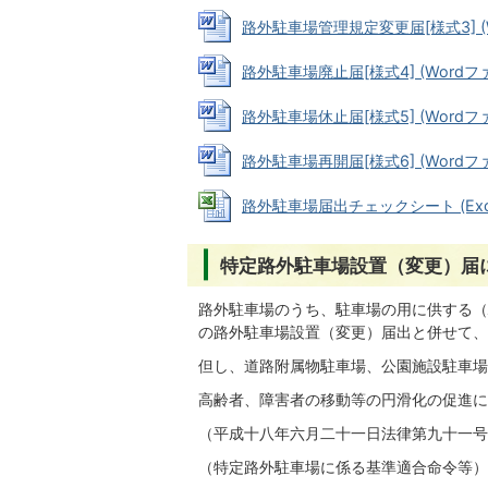
路外駐車場管理規定変更届[様式3] (Wo
路外駐車場廃止届[様式4] (Wordファイ
路外駐車場休止届[様式5] (Wordファイ
路外駐車場再開届[様式6] (Wordファイ
路外駐車場届出チェックシート (Excel
特定路外駐車場設置（変更）届
路外駐車場のうち、駐車場の用に供する（
の路外駐車場設置（変更）届出と併せて、
但し、道路附属物駐車場、公園施設駐車場
高齢者、障害者の移動等の円滑化の促進に
（平成十八年六月二十一日法律第九十一号
（特定路外駐車場に係る基準適合命令等）