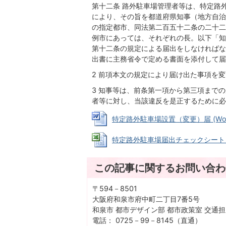
第十二条 路外駐車場管理者等は、特定路
により、その旨を都道府県知事（地方自治
の指定都市、同法第二百五十二条の二十二
例市にあっては、それぞれの長。以下「知
第十二条の規定による届出をしなければな
出書に主務省令で定める書面を添付して届
2 前項本文の規定により届け出た事項を
3 知事等は、前条第一項から第三項まで
者等に対し、当該違反を是正するために必
特定路外駐車場設置（変更）届 (Word
特定路外駐車場届出チェックシート (Exc
この記事に関するお問い合わ
〒594－8501
大阪府和泉市府中町二丁目7番5号
和泉市 都市デザイン部 都市政策室 交通
電話： 0725－99－8145（直通）