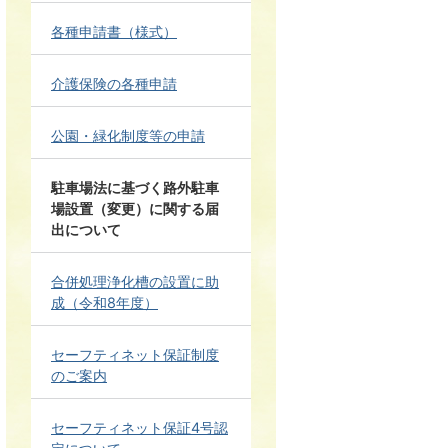
各種申請書（様式）
介護保険の各種申請
公園・緑化制度等の申請
駐車場法に基づく路外駐車
場設置（変更）に関する届
出について
合併処理浄化槽の設置に助
成（令和8年度）
セーフティネット保証制度
のご案内
セーフティネット保証4号認