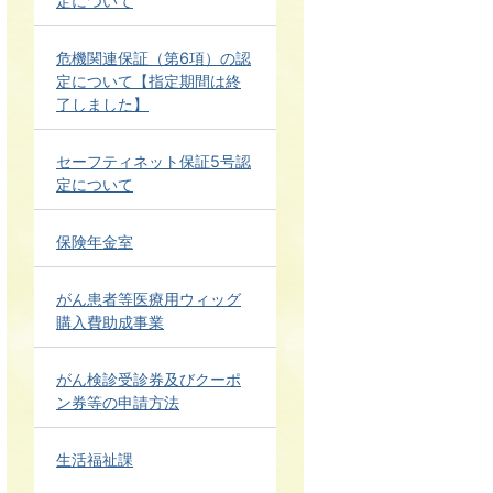
定について
危機関連保証（第6項）の認
定について【指定期間は終
了しました】
セーフティネット保証5号認
定について
保険年金室
がん患者等医療用ウィッグ
購入費助成事業
がん検診受診券及びクーポ
ン券等の申請方法
生活福祉課