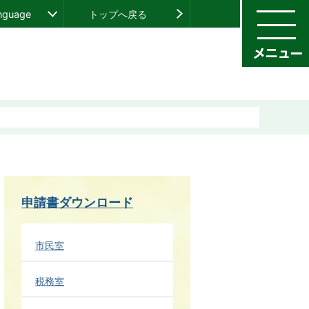
anguage
トップへ戻る
申請書ダウンロード
市民室
税務室