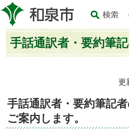
手話通訳者・要約筆記
更
手話通訳者・要約筆記者
ご案内します。