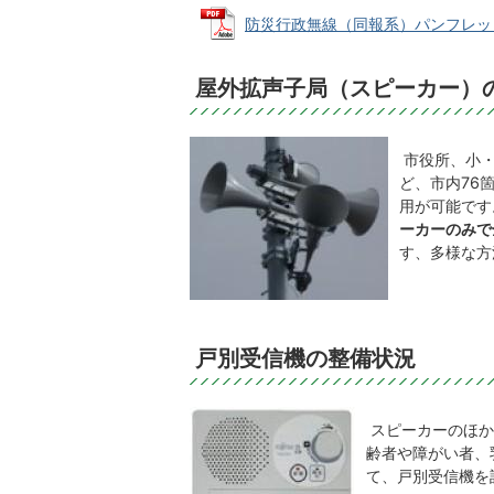
防災行政無線（同報系）パンフレット (
屋外拡声子局（スピーカー）
市役所、小・
ど、市内76
用が可能です
ーカーのみで
す、多様な方
戸別受信機の整備状況
スピーカーのほか
齢者や障がい者、
て、戸別受信機を