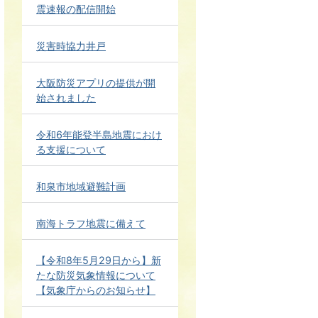
震速報の配信開始
災害時協力井戸
大阪防災アプリの提供が開
始されました
令和6年能登半島地震におけ
る支援について
和泉市地域避難計画
南海トラフ地震に備えて
【令和8年5月29日から】新
たな防災気象情報について
【気象庁からのお知らせ】