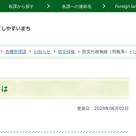
各課から探す
各課への連絡先
Foreign l
危機管理課
お知らせ
防災情報
防災行政無線（同報系）と
とは
更新日：2026年06月02日