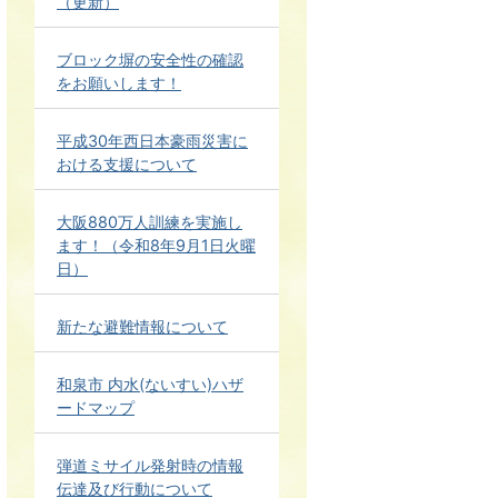
（更新）
ブロック塀の安全性の確認
をお願いします！
平成30年西日本豪雨災害に
おける支援について
大阪880万人訓練を実施し
ます！（令和8年9月1日火曜
日）
新たな避難情報について
和泉市 内水(ないすい)ハザ
ードマップ
弾道ミサイル発射時の情報
伝達及び行動について