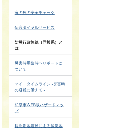
家の外の安全チェック
伝言ダイヤルサービス
防災行政無線（同報系）と
は
災害時用臨時ヘリポートに
ついて
マイ・タイムライン~災害時
の避難に備えて~
和泉市WEB版ハザードマッ
プ
長周期地震動による緊急地