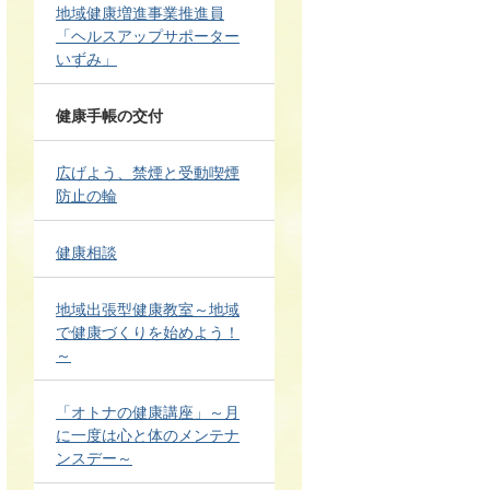
地域健康増進事業推進員
「ヘルスアップサポーター
いずみ」
健康手帳の交付
広げよう、禁煙と受動喫煙
防止の輪
健康相談
地域出張型健康教室～地域
で健康づくりを始めよう！
～
「オトナの健康講座」～月
に一度は心と体のメンテナ
ンスデー～