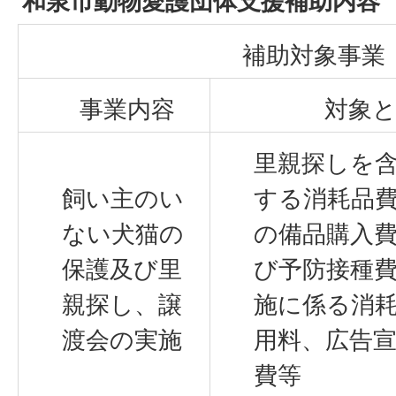
和泉市動物愛護団体支援補助内容
補助対象事業
事業内容
対象
里親探しを
飼い主のい
する消耗品
ない犬猫の
の備品購入
保護及び里
び予防接種
親探し、譲
施に係る消
渡会の実施
用料、広告
費等