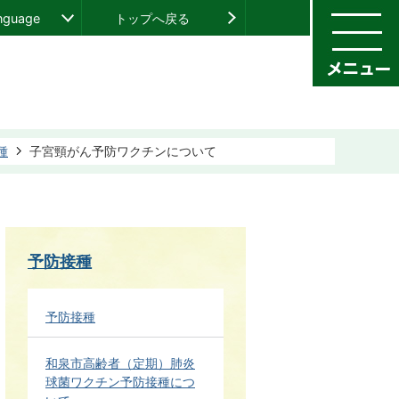
anguage
トップへ戻る
種
子宮頸がん予防ワクチンについて
予防接種
予防接種
和泉市高齢者（定期）肺炎
球菌ワクチン予防接種につ