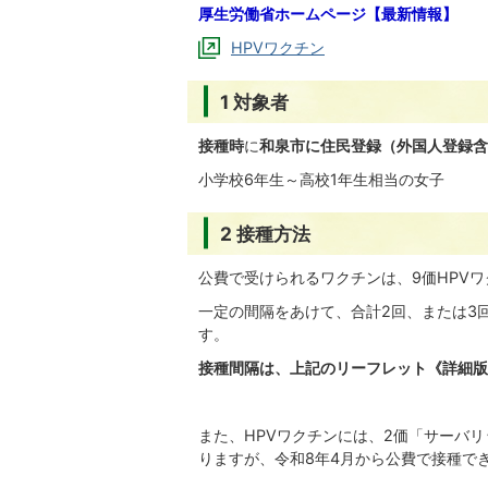
厚生労働省ホームページ【最新情報】
HPVワクチン
1 対象者
接種時
に
和泉市に住民登録（外国人登録含
小学校6年生～高校1年生相当の女子
2 接種方法
公費で受けられるワクチンは、9価HPV
一定の間隔をあけて、合計2回、または3
す。
接種間隔は、上記のリーフレット《詳細版
また、HPVワクチンには、2価「サーバリ
りますが、令和8年4月から公費で接種で