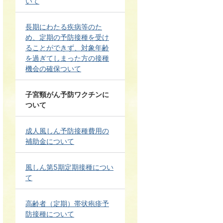
いて
長期にわたる疾病等のた
め、定期の予防接種を受け
ることができず、対象年齢
を過ぎてしまった方の接種
機会の確保ついて
子宮頸がん予防ワクチンに
ついて
成人風しん予防接種費用の
補助金について
風しん第5期定期接種につい
て
高齢者（定期）帯状疱疹予
防接種について