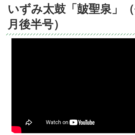
いずみ太鼓「皷聖泉」（平
月後半号）