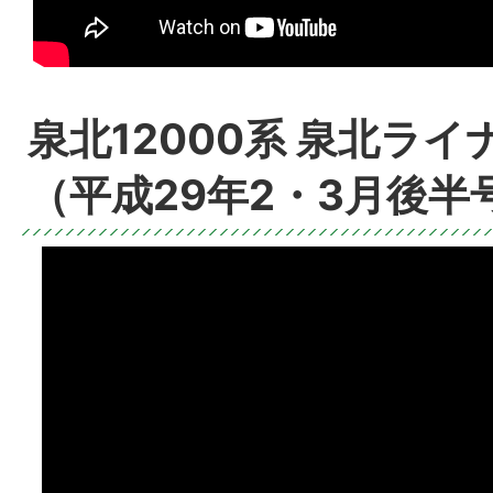
泉北12000系 泉北ラ
（平成29年2・3月後半