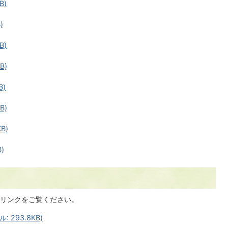
B)
)
B)
B)
B)
B)
B)
)
のリンクをご覧ください。
 293.8KB)