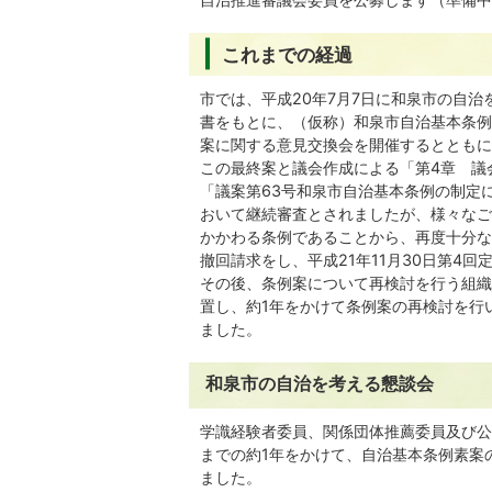
これまでの経過
市では、平成20年7月7日に和泉市の自
書をもとに、（仮称）和泉市自治基本条例
案に関する意見交換会を開催するとともに
この最終案と議会作成による「第4章 議
「議案第63号和泉市自治基本条例の制定
おいて継続審査とされましたが、様々なご
かかわる条例であることから、再度十分な
撤回請求をし、平成21年11月30日第4
その後、条例案について再検討を行う組織
置し、約1年をかけて条例案の再検討を行
ました。
和泉市の自治を考える懇談会
学識経験者委員、関係団体推薦委員及び公
までの約1年をかけて、自治基本条例素案
ました。