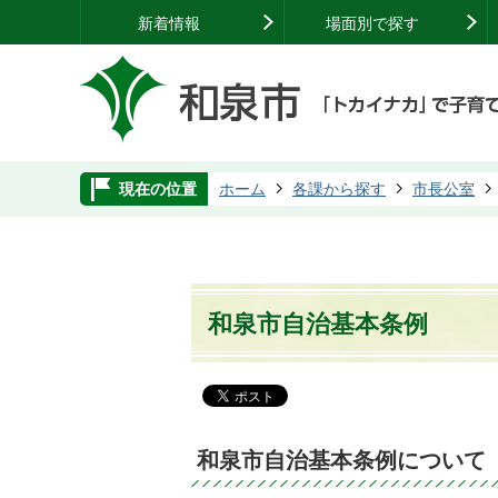
新着情報
場面別で探す
現在の位置
ホーム
各課から探す
市長公室
和泉市自治基本条例
和泉市自治基本条例について