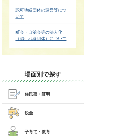
認可地縁団体の運営等につ
いて
町会・自治会等の法人化
（認可地縁団体）について
場面別で探す
住民票・証明
税金
子育て・教育