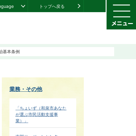
anguage
トップへ戻る
治基本条例
業務・その他
「ちょいず（和泉市あなた
が選ぶ市民活動支援事
業）」