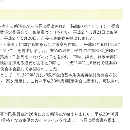
治を考える懇談会から市長に提出された「協働のガイドライン」提言
案策定委員会で、条例案づくりを行い、平成21年3月21日に条例
、平成21年5月20日、市長へ最終案を提出しました。
会・議員」に関する案をもとに市案を作成し、平成21年9月14日に
について」を提出しました。審議の結果、平成21年第3回定例会に
指摘・ご意見をいただいたことを受け、市民、議会、行政全体に
検討を加える必要があると判断し、平成21年11月5日付で議案の
回定例会本会議にて承認されました。
として、平成22年1月に和泉市自治基本条例案再検討委員会を設
い、案を策定し、これを平成23年第1回定例会に提出し、可決され
募市民委員合計26名による懇談会が始まりました。平成20年6月
の骨格となる協働のガイドラインを作成し、市長に提言書を提出し