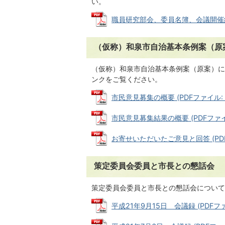
い。
職員研究部会、委員名簿、会議開催経過 (
（仮称）和泉市自治基本条例案（原
（仮称）和泉市自治基本条例案（原案）に
ンクをご覧ください。
市民意見募集の概要 (PDFファイル: 8
市民意見募集結果の概要 (PDFファイル:
お寄せいただいたご意見と回答 (PDFフ
策定委員会委員と市長との懇話会
策定委員会委員と市長との懇話会について
平成21年9月15日 会議録 (PDFファイ