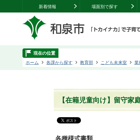
新着情報
場面別で探す
現在の位置
ホーム
各課から探す
教育部
こども未来室
業
【在籍児童向け】留守家
各種様式書類