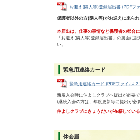
お迎え(隣人等)登録届出書 (PDFファイル
保護者以外の方(隣人等)がお迎えに来ら
本届出は、仕事の事情など保護者の都合に
「お迎え(隣人等)登録届出書」の裏面に
い。
緊急用連絡カード
緊急用連絡カード (PDFファイル: 2.
新規入会時に仲よしクラブへ提出が必要で
(継続入会の方は、年度更新毎に提出が必要
仲よしクラブにきょうだいが在籍している
休会届