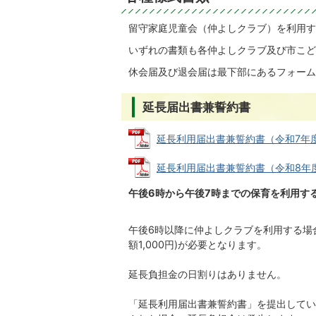
留守家庭児童会（仲よしクラブ）を利用す
いずれの書類も各仲よしクラブ及び市こど
休会届及び退会届は最下部にあるフォーム
延長届出書兼誓約書
延長利用届出書兼誓約書（令和7年度） (
延長利用届出書兼誓約書（令和8年度） (
午後6時から午後7時までの保育を利用す
午後6時以降に仲よしクラブを利用する場合
額1,000円)が必要となります。
延長負担金の日割りはありません。
「延長利用届出書兼誓約書」を提出してい