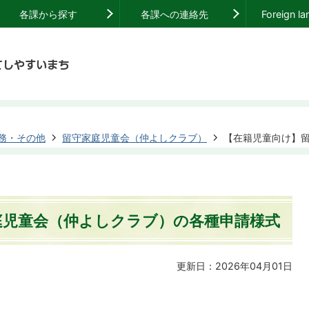
各課から探す
各課への連絡先
Foreign l
務・その他
留守家庭児童会（仲よしクラブ）
【在籍児童向け】
庭児童会（仲よしクラブ）の各種申請様式
更新日：2026年04月01日