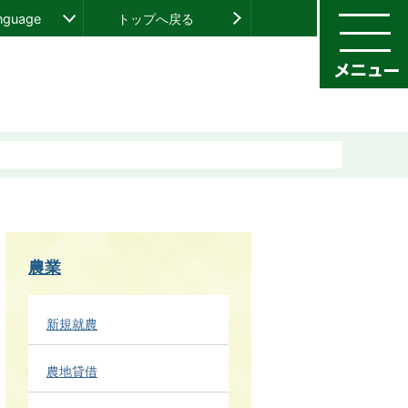
anguage
トップへ戻る
農業
新規就農
農地貸借