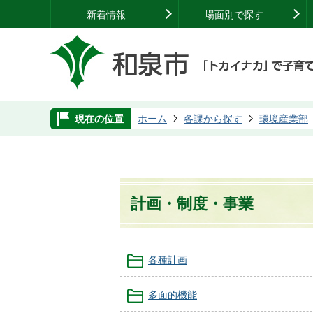
新着情報
場面別で探す
現在の位置
ホーム
各課から探す
環境産業部
計画・制度・事業
各種計画
多面的機能