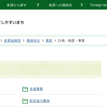
各課から探す
各課への連絡先
Foreign l
産業振興室
農林担当
農業
計画・制度・事業
支援事業
防災協力農地