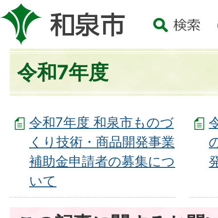
令和7年度
令和7年度 和泉市ものづ
くり技術・商品開発事業
補助金申請者の募集につ
いて