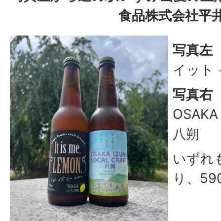
食品株式会社平
写真左
イット 
写真右
OSAKA 
八朔
いずれ
り、59