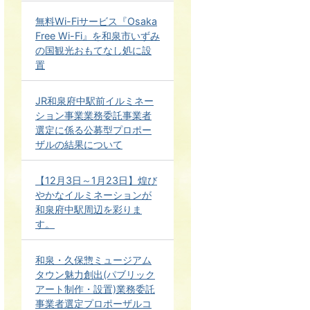
無料Wi-Fiサービス『Osaka
Free Wi-Fi』を和泉市いずみ
の国観光おもてなし処に設
置
JR和泉府中駅前イルミネー
ション事業業務委託事業者
選定に係る公募型プロポー
ザルの結果について
【12月3日～1月23日】煌び
やかなイルミネーションが
和泉府中駅周辺を彩りま
す。
和泉・久保惣ミュージアム
タウン魅力創出(パブリック
アート制作・設置)業務委託
事業者選定プロポーザルコ