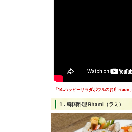
「14.ハッピーサラダボウルのお店 ribo
1．韓国料理 Rhami（ラミ）