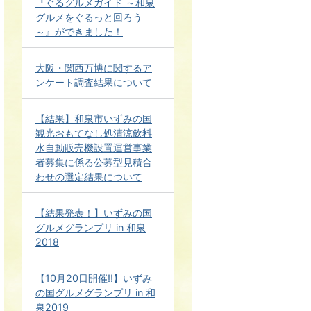
『ぐるグルメガイド ～和泉
グルメをぐるっと回ろう
～』ができました！
大阪・関西万博に関するア
ンケート調査結果について
【結果】和泉市いずみの国
観光おもてなし処清涼飲料
水自動販売機設置運営事業
者募集に係る公募型見積合
わせの選定結果について
【結果発表！】いずみの国
グルメグランプリ in 和泉
2018
【10月20日開催!!】いずみ
の国グルメグランプリ in 和
泉2019