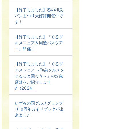
【終了しました】春の和泉
パンまつり大好評開催中で
す！
【終了しました】『ぐるグ
ルメフェア＆周遊バスツア
ー』開催！
【終了しました】「ぐるグ
ルメフェア ～和泉グルメを
ぐるっと回ろう～」の対象
店舗をご紹介します
♪（2024）
いずみの国グルメグランプ
リ10周年ガイドブックが出
来ました