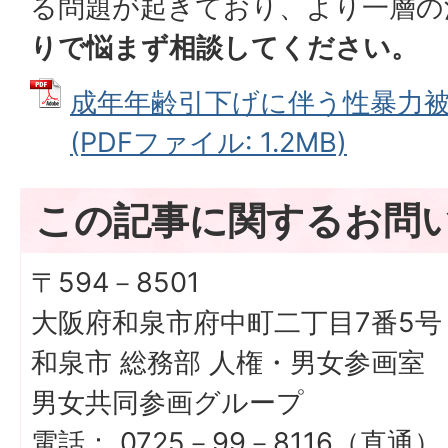
る問題が起きており、より一層の
りで悩まず相談してください。
成年年齢引下げに伴う性暴力
(PDFファイル: 1.2MB)
この記事に関するお問
〒594－8501
大阪府和泉市府中町二丁目7番5号
和泉市 総務部 人権・男女参画室
男女共同参画グループ
電話： 0725－99－8116（直通）