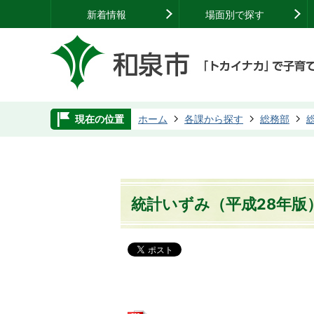
新着情報
場面別で探す
現在の位置
ホーム
各課から探す
総務部
統計いずみ（平成28年版