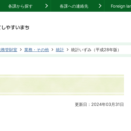
各課から探す
各課への連絡先
Foreign l
総務管財室
業務・その他
統計
統計いずみ（平成28年版）
）
更新日：2024年03月31日