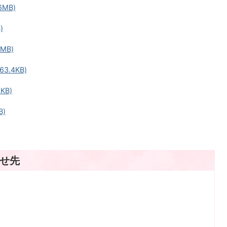
6MB)
)
MB)
3.4KB)
KB)
B)
せ先