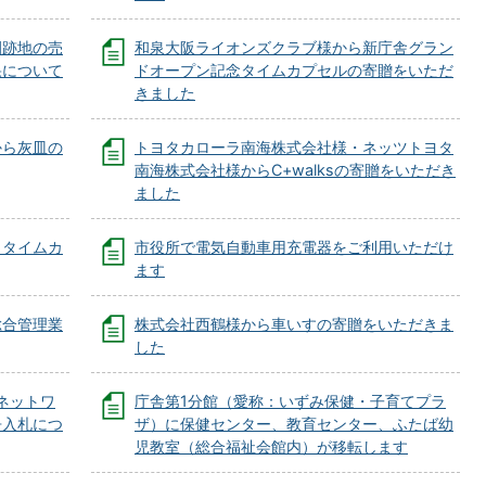
園跡地の売
和泉大阪ライオンズクラブ様から新庁舎グラン
果について
ドオープン記念タイムカプセルの寄贈をいただ
きました
から灰皿の
トヨタカローラ南海株式会社様・ネッツトヨタ
南海株式会社様からC+walksの寄贈をいただき
ました
、タイムカ
市役所で電気自動車用充電器をご利用いただけ
ます
総合管理業
株式会社西鶴様から車いすの寄贈をいただきま
した
ネットワ
庁舎第1分館（愛称：いずみ保健・子育てプラ
争入札につ
ザ）に保健センター、教育センター、ふたば幼
児教室（総合福祉会館内）が移転します