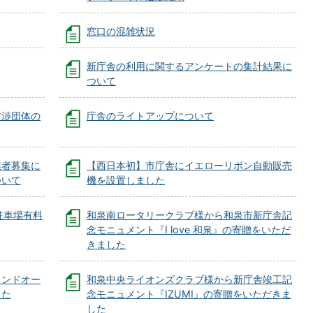
窓口の混雑状況
新庁舎の利用に関するアンケートの集計結果に
ついて
交渉団体の
庁舎のライトアップについて
業者募集に
【西日本初】市庁舎にイエローリボン自動販売
ついて
機を設置しました
駐車場有料
和泉南ロータリークラブ様から和泉市新庁舎記
念モニュメント『I love 和泉』の寄贈をいただ
きました
ランドオー
和泉中央ライオンズクラブ様から新庁舎竣工記
した
念モニュメント『IZUMI』の寄贈をいただきま
した