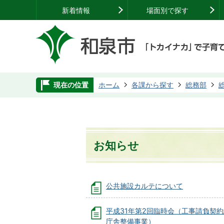
新着情報
場面別で探す
現在の位置
ホーム
各課から探す
総務部
お知らせ
公共施設カルテについて
平成31年第2回臨時会（工事請負契
庁舎整備事業）