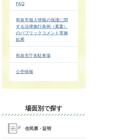
FAQ
和泉市個人情報の保護に関
する法律施行条例（素案）
のパブリックコメント実施
結果
和泉市庁舎駐車場
公売情報
場面別で探す
住民票・証明