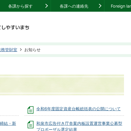
各課から探す
各課への連絡先
Foreign l
総務管財室
お知らせ
令和6年度固定資産台帳総括表の公開について
約締結・新
和泉市広告付き庁舎案内板設置運営事業公募型
プロポーザル選定結果