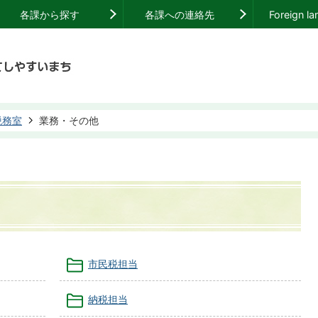
各課から探す
各課への連絡先
Foreign l
税務室
業務・その他
市民税担当
納税担当