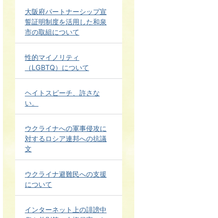
大阪府パートナーシップ宣
誓証明制度を活用した和泉
市の取組について
性的マイノリティ
（LGBTQ）について
ヘイトスピーチ、許さな
い。
ウクライナへの軍事侵攻に
対するロシア連邦への抗議
文
ウクライナ避難民への支援
について
インターネット上の誹謗中