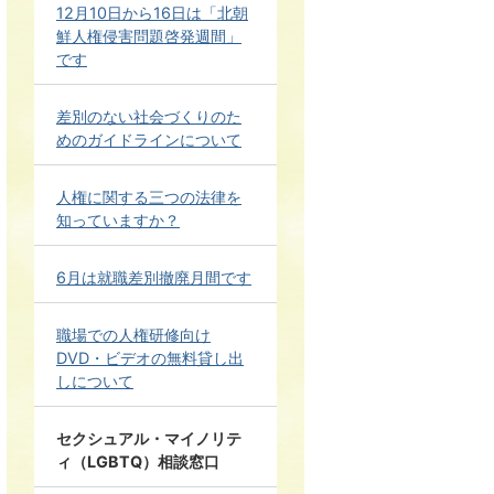
12月10日から16日は「北朝
鮮人権侵害問題啓発週間」
です
差別のない社会づくりのた
めのガイドラインについて
人権に関する三つの法律を
知っていますか？
6月は就職差別撤廃月間です
職場での人権研修向け
DVD・ビデオの無料貸し出
しについて
セクシュアル・マイノリテ
ィ（LGBTQ）相談窓口