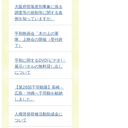
大阪府部落差別事象に係る
調査等の規制等に関する条
例を知っていますか。
平和映画会「木の上の軍
隊」上映会の開催（受付終
了）
平和に関するDVD(ビデオ)・
展示パネルの無料貸し出し
について
【第26回千羽鶴展】長崎・
広島・沖縄へ千羽鶴を献納
しました。
人権啓発研修活動助成金に
ついて