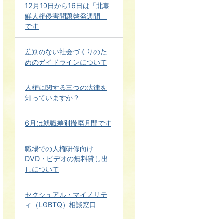
12月10日から16日は「北朝
鮮人権侵害問題啓発週間」
です
差別のない社会づくりのた
めのガイドラインについて
人権に関する三つの法律を
知っていますか？
6月は就職差別撤廃月間です
職場での人権研修向け
DVD・ビデオの無料貸し出
しについて
セクシュアル・マイノリテ
ィ（LGBTQ）相談窓口