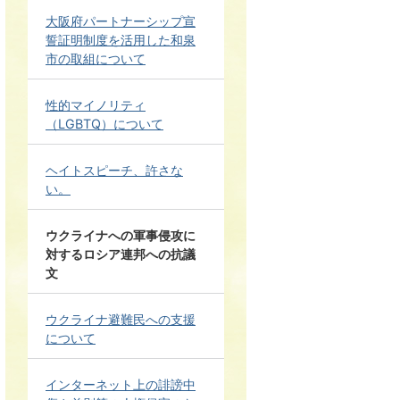
大阪府パートナーシップ宣
誓証明制度を活用した和泉
市の取組について
性的マイノリティ
（LGBTQ）について
ヘイトスピーチ、許さな
い。
ウクライナへの軍事侵攻に
対するロシア連邦への抗議
文
ウクライナ避難民への支援
について
インターネット上の誹謗中