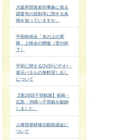
大阪府部落差別事象に係る
調査等の規制等に関する条
例を知っていますか。
平和映画会「木の上の軍
隊」上映会の開催（受付終
了）
平和に関するDVD(ビデオ)・
展示パネルの無料貸し出し
について
【第26回千羽鶴展】長崎・
広島・沖縄へ千羽鶴を献納
しました。
人権啓発研修活動助成金に
ついて