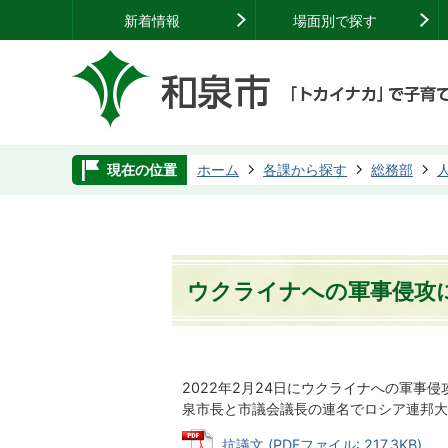
新着情報
場面別で探す
現在の位置
ホーム
各課から探す
総務部
ウクライナへの軍事侵攻
2022年2月24日にウクライナへの軍
泉市長と市議会議長の連名でロシア連邦大
抗議文 (PDFファイル: 217.3KB)