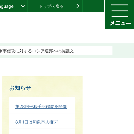
anguage
トップへ戻る
軍事侵攻に対するロシア連邦への抗議文
お知らせ
第28回平和千羽鶴展を開催
8月1日は和泉市人権デー