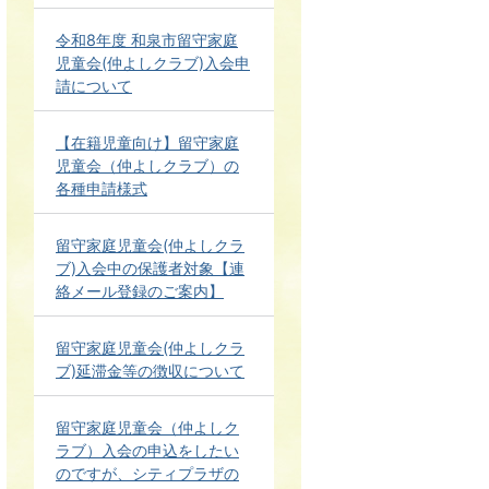
令和8年度 和泉市留守家庭
児童会(仲よしクラブ)入会申
請について
【在籍児童向け】留守家庭
児童会（仲よしクラブ）の
各種申請様式
留守家庭児童会(仲よしクラ
ブ)入会中の保護者対象【連
絡メール登録のご案内】
留守家庭児童会(仲よしクラ
ブ)延滞金等の徴収について
留守家庭児童会（仲よしク
ラブ）入会の申込をしたい
のですが、シティプラザの