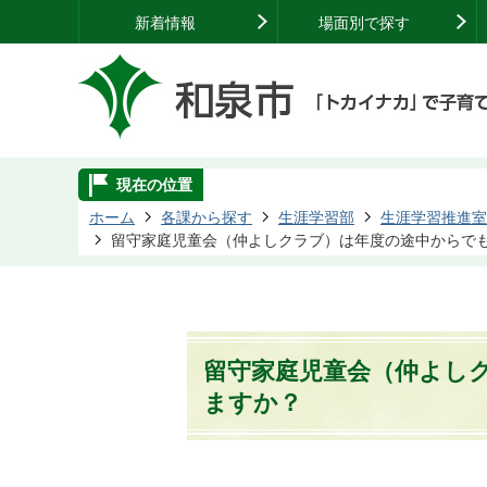
新着情報
場面別で探す
現在の位置
ホーム
各課から探す
生涯学習部
生涯学習推進室
留守家庭児童会（仲よしクラブ）は年度の途中からで
留守家庭児童会（仲よし
ますか？