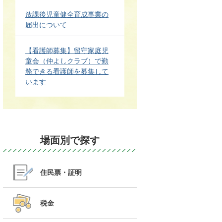
放課後児童健全育成事業の
届出について
【看護師募集】留守家庭児
童会（仲よしクラブ）で勤
務できる看護師を募集して
います
場面別で探す
住民票・証明
税金