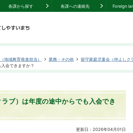
各課から探す
各課への連絡先
Foreign l
（地域教育推進担当）
業務・その他
留守家庭児童会（仲よしク
も入会できますか？
クラブ）は年度の途中からでも入会でき
更新日：2026年04月01日