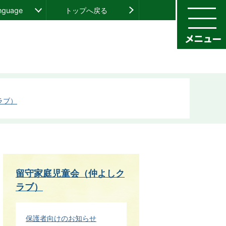
anguage
トップへ戻る
ラブ）
留守家庭児童会（仲よしク
ラブ）
保護者向けのお知らせ