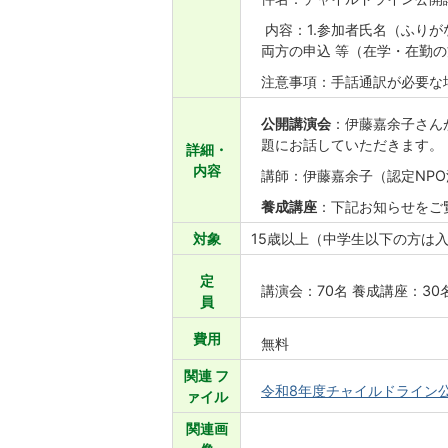
内容：1.参加者氏名（ふりが
両方の申込 等（在学・在勤
注意事項：手話通訳が必要な
公開講演会
：伊藤嘉余子さん
題にお話していただきます。
詳細・
内容
講師：伊藤嘉余子（認定NPO
養成講座
：下記お知らせをご
対象
15歳以上（中学生以下の方は
定
講演会：70名 養成講座：30
員
費用
無料
関連 フ
令和8年度チャイルドライン公開
ァイル
関連画