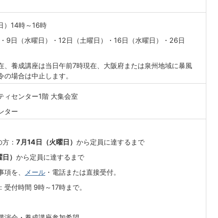
日）14時～16時
・9日（水曜日）・12日（土曜日）・16日（水曜日）・26日
現在、養成講座は当日午前7時現在、大阪府または泉州地域に暴風
令の場合は中止します。
ティセンター1階 大集会室
ンター
の方：
7月14日（火曜日）
から定員に達するまで
曜日）
から定員に達するまで
事項を、
メール
・電話または直接受付。
受付時間 9時～17時まで。
講演会・養成講座参加希望