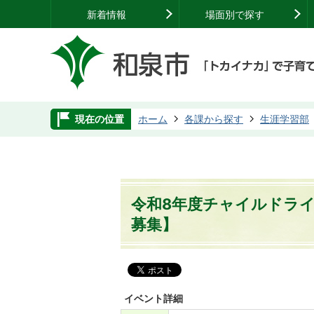
新着情報
場面別で探す
現在の位置
ホーム
各課から探す
生涯学習部
令和8年度チャイルドラ
募集】
イベント詳細