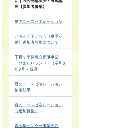
いずみ公開講演会・養成講
座【参加者募集】
夏のユースゼネレーション
どろんこ子ども会（夏季活
動）参加者募集について
子育て学習機会提供事業
「ひまわりランド」（令和8
年9月～12月）
夏のユースゼネレーション
抽選結果
夏のユースゼネレーション
（追加募集）
青少年センター事業委託