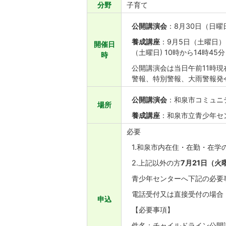
分野
子育て
公開講演会
：8月30日（日曜
養成講座
：9月5日（土曜日）
開催日
（土曜日) 10時から14時45分
時
公開講演会は当日午前11時
警報、特別警報、大雨警報発
公開講演会
：和泉市コミュニ
場所
養成講座
：和泉市立青少年セ
必要
1.和泉市内在住・在勤・在学
2.上記以外の方
7
月21日（火
青少年センターへ下記の必要
電話受付又は直接受付の場合：
申込
【必要事項】
件名：チャイルドライン公開