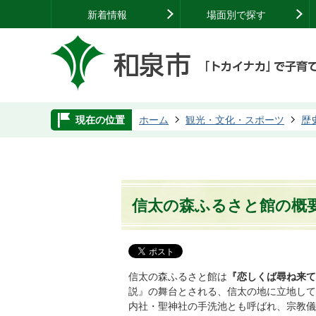
新着情報
場面別で探す
現在の位置
ホーム
観光・文化・スポーツ
歴
信太の森ふるさと館の概
信太の森ふるさと館は
『恋しくば尋ね来て
説』の舞台とされる、信太の地に立地して
内社・聖神社の手洗池とも呼ばれ、宗教儀