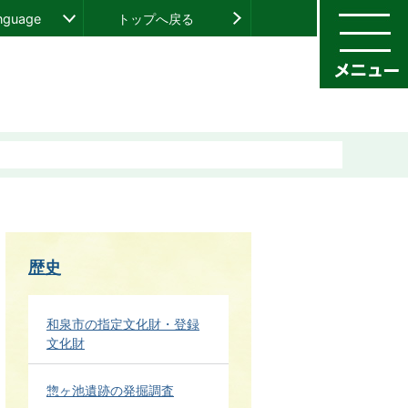
anguage
トップへ戻る
歴史
和泉市の指定文化財・登録
文化財
惣ヶ池遺跡の発掘調査