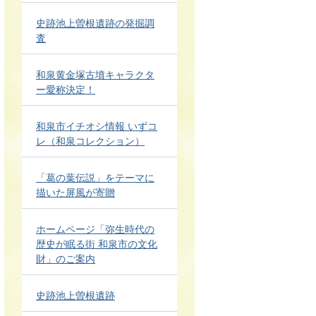
史跡池上曽根遺跡の発掘調
査
和泉黄金塚古墳キャラクタ
ー愛称決定！
和泉市イチオシ情報 いずコ
レ（和泉コレクション）
「葛の葉伝説」をテーマに
描いた屏風が寄贈
ホームページ「弥生時代の
歴史が眠る街 和泉市の文化
財」のご案内
史跡池上曽根遺跡