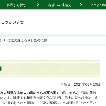
各課から探す
各課への連絡先
Foreign l
史
信太の森ふるさと館の概要
要
更新日：2021年06月20日
みよ和泉なる信太の森のうらみ葛の葉』
の歌で有名な『葛の葉伝
います。隣接する和泉市指定文化財第1号・信太の森の鏡池は、式
礼の場であったと同時に、『葛の葉伝説』の場面を彩ったと言い