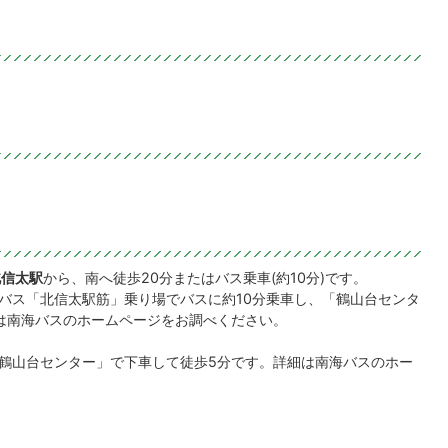
北信太駅
から、南へ徒歩20分またはバス乗車(約10分)です。
バス「北信太駅筋」乗り場でバスに約10分乗車し、「鶴山台センタ
は南海バスのホームページをお調べください。
鶴山台センター」で下車して徒歩5分です。詳細は南海バスのホー