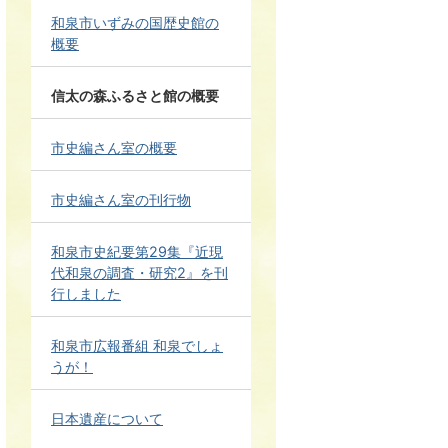
和泉市いずみの国歴史館の
概要
信太の森ふるさと館の概要
市史編さん室の概要
市史編さん室の刊行物
和泉市史紀要第29集『近現
代和泉の調査・研究2』を刊
行しました
和泉市広報番組 和泉でしょ
うが！
日本遺産について