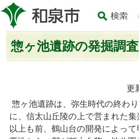
惣ヶ池遺跡の発掘調査
更
惣ヶ池遺跡は、弥生時代の終わり頃
に、信太山丘陵の上で営まれた集
以上も前、鶴山台の開発によって