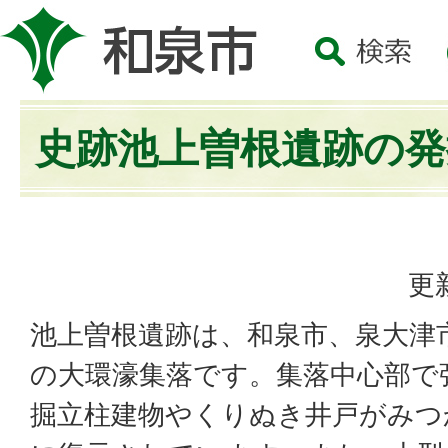
史跡池上曽根遺跡の発
更
池上曽根遺跡は、和泉市、泉大津
の大環濠集落です。集落中心部で
掘立柱建物やくりぬき井戸がみつ