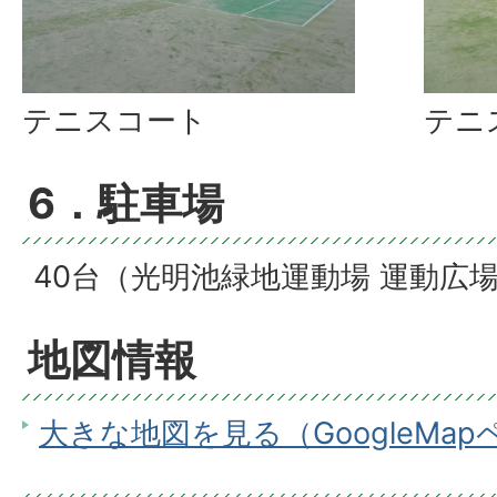
テニスコート
テニ
6．駐車場
40台（光明池緑地運動場 運動広
地図情報
大きな地図を見る（GoogleMa