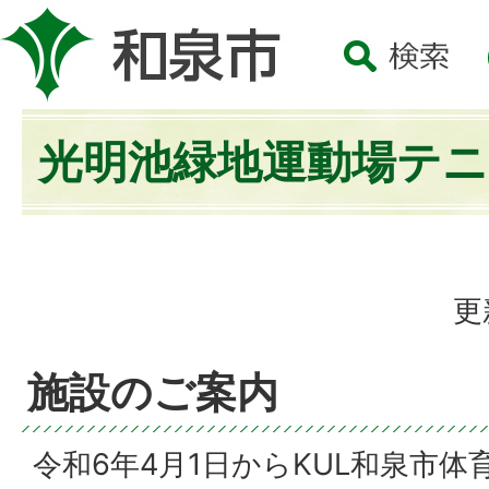
光明池緑地運動場テ
更
施設のご案内
令和6年4月1日からKUL和泉市