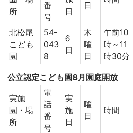
番
日
所
日
号
北松尾
54-
木
午前10
6
こども
043
曜
時～11
日
園
8
日
時30分
公立認定こども園8月園庭開放
電
実施
実
話
曜
園・場
施
時間
番
日
所
日
号