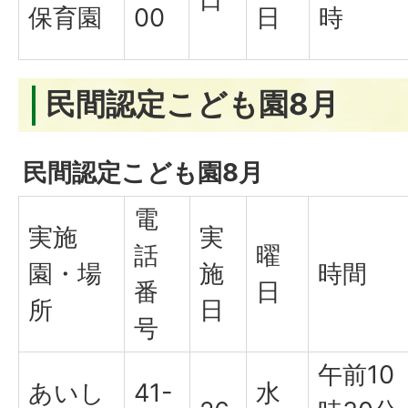
保育園
00
日
時
民間認定こども園8月
民間認定こども園8月
電
実施
実
話
曜
園・場
施
時間
番
日
所
日
号
午前10
あいし
41-
水