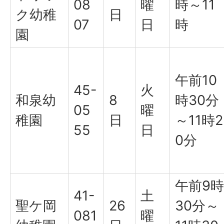
08
曜
時～11
ク幼稚
日
07
日
時
園
午前10
45-
火
和泉幼
8
時30分
05
曜
稚園
日
～11時2
55
日
0分
午前9時
41-
土
聖ケ岡
26
30分～
081
曜