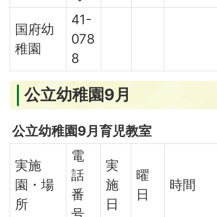
41-
国府幼
078
稚園
8
公立幼稚園9月
公立幼稚園9月育児教室
電
実施
実
話
曜
園・場
施
時間
番
日
所
日
号