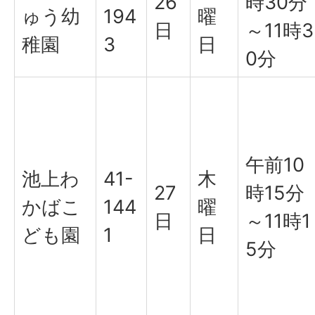
26
時30分
ゅう幼
194
曜
日
～11時3
稚園
3
日
0分
午前10
池上わ
41-
木
27
時15分
かばこ
144
曜
日
～11時1
ども園
1
日
5分