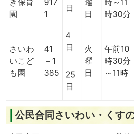
き保育
917
曜
時～11
日
園
1
日
時30分
4
日
さいわ
41
火
午前10
いこど
－1
曜
時30分
も園
385
日
～11時
25
日
公民合同さいわい・くすの