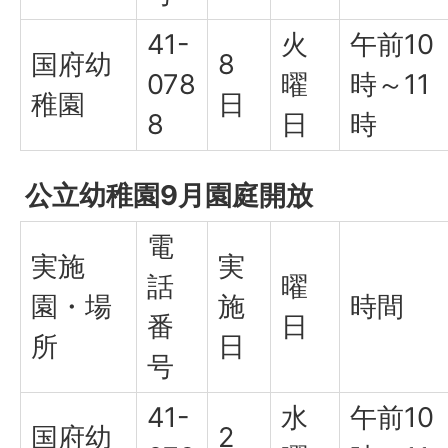
41-
火
午前10
国府幼
8
078
曜
時～11
稚園
日
8
日
時
公立幼稚園9月園庭開放
電
実施
実
話
曜
園・場
施
時間
番
日
所
日
号
41-
水
午前10
国府幼
2