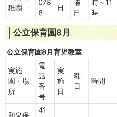
078
曜
時～11
稚園
日
8
日
時
公立保育園8月
公立保育園8月育児教室
電
実施
実
話
曜
園・場
施
時間
番
日
所
日
号
41-
和泉保