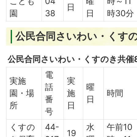
こども
04
曜
時～11
日
園
38
日
時30分
公民合同さいわい・くすの
公民合同さいわい・くすのき共催
電
実施
実
話
曜
園・場
施
時間
番
日
所
日
号
くすの
44-
水
午前10
19