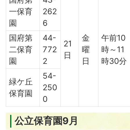
一保育
262
園
6
国府第
44-
金
午前10
21
二保育
772
曜
時～11
日
園
2
日
時30分
54-
緑ケ丘
250
保育園
0
公立保育園9月