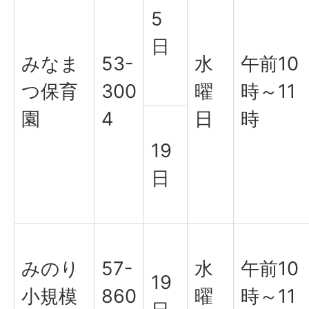
5
日
みなま
53-
水
午前10
つ保育
300
曜
時～11
園
4
日
時
19
日
みのり
57-
水
午前10
19
小規模
860
曜
時～11