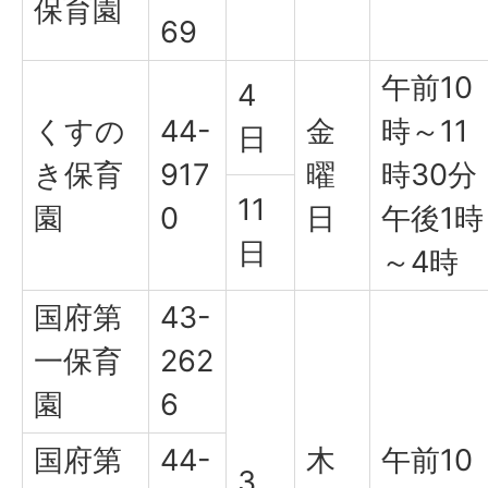
保育園
69
午前10
4
くすの
44-
金
時～11
日
き保育
917
曜
時30分
11
園
0
日
午後1時
日
～4時
国府第
43-
一保育
262
園
6
国府第
44-
木
午前10
3