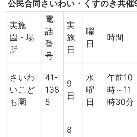
公民合同さいわい・くすのき共催
電
実施
実
話
曜
園・場
施
時間
番
日
所
日
号
さいわ
41-
水
午前10
9
いこど
138
曜
時～11
日
も園
5
日
時30分
8