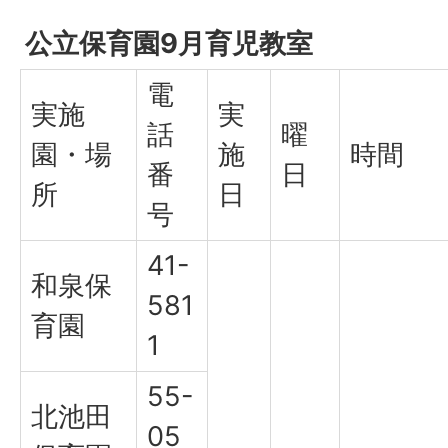
公立保育園9月育児教室
電
実施
実
話
曜
園・場
施
時間
番
日
所
日
号
41-
和泉保
581
育園
1
55-
北池田
05