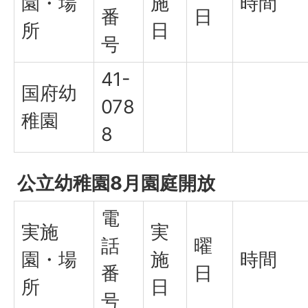
園・場
施
時間
番
日
所
日
号
41-
国府幼
078
稚園
8
公立幼稚園8月園庭開放
電
実施
実
話
曜
園・場
施
時間
番
日
所
日
号