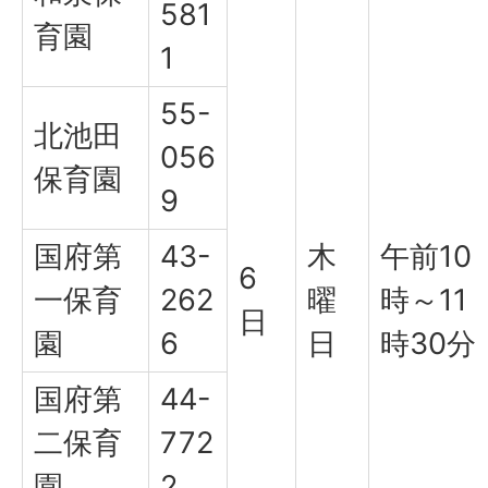
581
育園
1
55-
北池田
056
保育園
9
国府第
43-
木
午前10
6
一保育
262
曜
時～11
日
園
6
日
時30分
国府第
44-
二保育
772
園
2