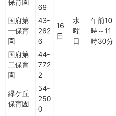
保育園
69
国府第
43-
水
午前10
16
一保育
262
曜
時～11
日
園
6
日
時30分
国府第
44-
二保育
772
園
2
54-
緑ケ丘
250
保育園
0