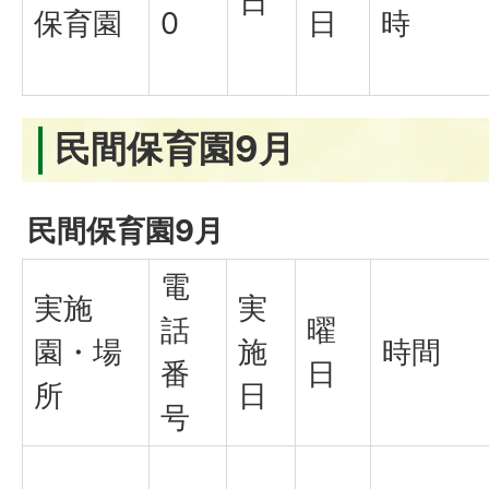
日
保育園
0
日
時
民間保育園9月
民間保育園9月
電
実施
実
話
曜
園・場
施
時間
番
日
所
日
号