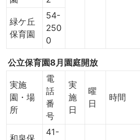
54-
緑ケ丘
250
保育園
0
公立保育園8月園庭開放
電
実施
実
話
曜
園・場
施
時間
番
日
所
日
号
41-
和泉保