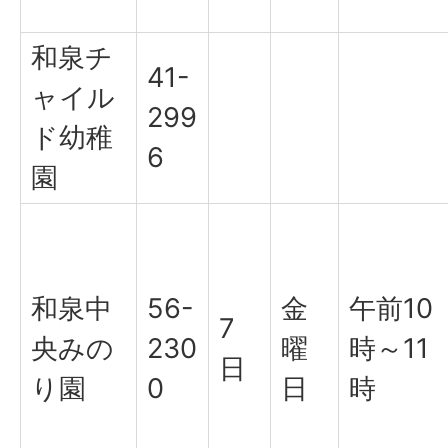
和泉チ
41-
ャイル
299
ド幼稚
6
園
和泉中
56-
金
午前10
7
央みの
230
曜
時～11
日
り園
0
日
時