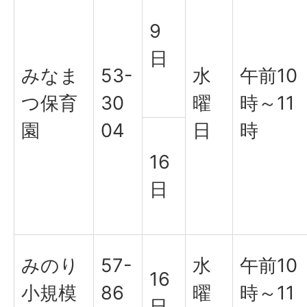
9
日
みなま
53-
水
午前10
つ保育
30
曜
時～11
園
04
日
時
16
日
みのり
57-
水
午前10
16
小規模
86
曜
時～11
日