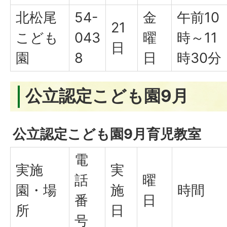
北松尾
54-
金
午前10
21
こども
043
曜
時～11
日
園
8
日
時30分
公立認定こども園9月
公立認定こども園9月育児教室
電
実施
実
話
曜
園・場
施
時間
番
日
所
日
号