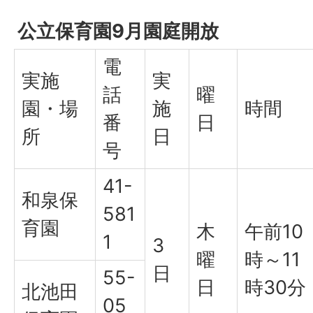
公立保育園9月園庭開放
電
実施
実
話
曜
園・場
施
時間
番
日
所
日
号
41-
和泉保
581
育園
木
午前10
1
3
曜
時～11
日
55-
日
時30分
北池田
05