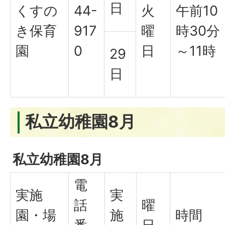
日
くすの
44-
火
午前10
き保育
917
曜
時30分
園
0
日
～11時
29
日
私立幼稚園8月
私立幼稚園8月
電
実施
実
話
曜
園・場
施
時間