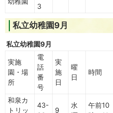
幼稚園
3
私立幼稚園9月
私立幼稚園9月
電
実施
実
話
曜
園・場
施
時間
番
日
所
日
号
和泉カ
43-
水
午前10
トリッ
9