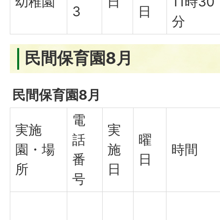
幼稚園
日
11時30
3
日
分
民間保育園8月
民間保育園8月
電
実施
実
話
曜
園・場
施
時間
番
日
所
日
号