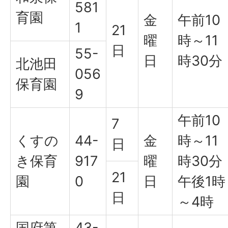
581
育園
金
午前10
1
21
曜
時～11
日
55-
日
時30分
北池田
056
保育園
9
午前10
7
くすの
44-
金
時～11
日
き保育
917
曜
時30分
21
園
0
日
午後1時
日
～4時
国府第
43-