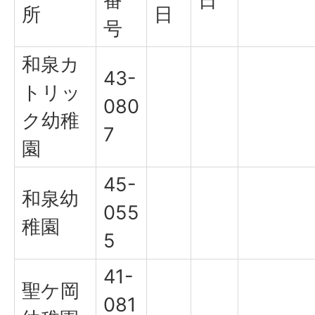
番
日
所
日
号
和泉カ
43-
トリッ
080
ク幼稚
7
園
45-
和泉幼
055
稚園
5
41-
聖ケ岡
081