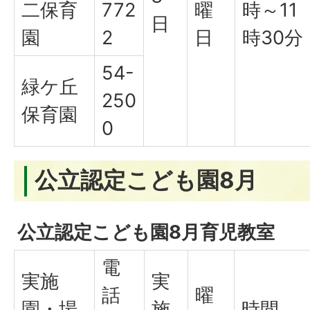
二保育
772
曜
時～11
日
園
2
日
時30分
54-
緑ケ丘
250
保育園
0
公立認定こども園8月
公立認定こども園8月育児教室
電
実施
実
話
曜
園・場
施
時間