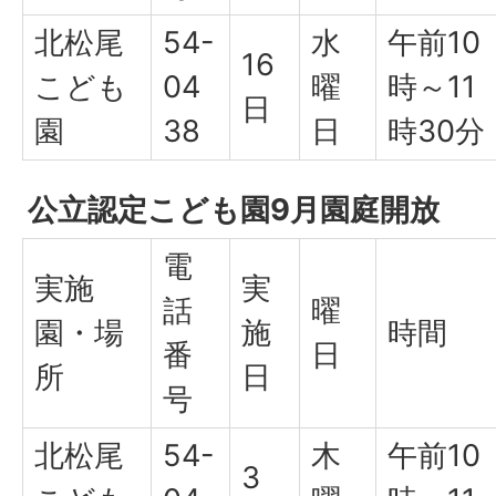
北松尾
54-
水
午前10
16
こども
04
曜
時～11
日
園
38
日
時30分
公立認定こども園9月園庭開放
電
実施
実
話
曜
園・場
施
時間
番
日
所
日
号
北松尾
54-
木
午前10
3