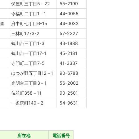
伏屋町三丁目5－22
55-2199
今福町二丁目1－1
44-0055
育園
府中町七丁目6-15
44-0033
園
三林町1273-2
57-2227
園
鶴山台三丁目1-3
43-1888
園
鶴山台一丁目17-1
45-2181
寺門町二丁目7-5
41-3337
はつが野五丁目12－1
90-6788
光明台三丁目3－1
56-2002
仏並町358－11
90-2501
一条院町140－2
54-9631
所在地
電話番号