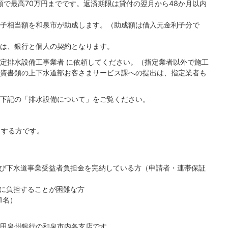
額で最高70万円までです。返済期限は貸付の翌月から48か月以内
子相当額を和泉市が助成します。（助成額は借入元金利子分で
は、銀行と個人の契約となります。
定排水設備工事業者 に依頼してください。（指定業者以外で施工
資書類の上下水道部お客さまサービス課への提出は、指定業者も
下記の「排水設備について」をご覧ください。
当する方です。
び下水道事業受益者負担金を完納している方（申請者・連帯保証
に負担することが困難な方
1名）
田泉州銀行の和泉市内各支店です。