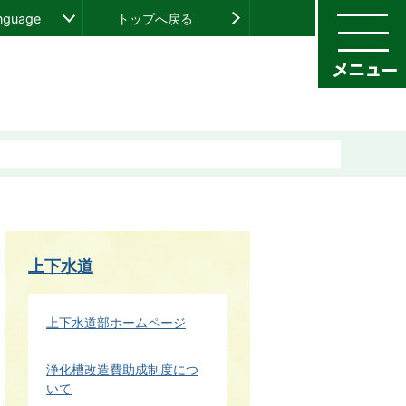
anguage
トップへ戻る
上下水道
上下水道部ホームページ
浄化槽改造費助成制度につ
いて