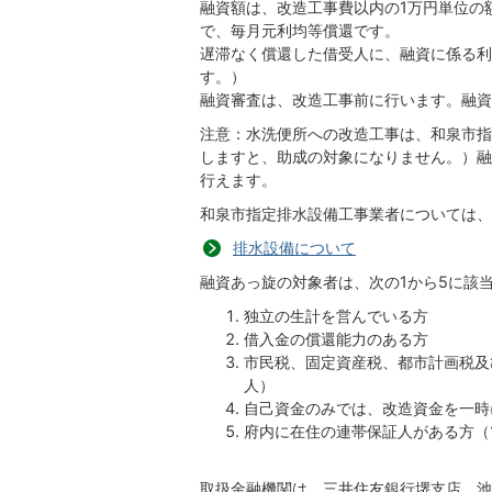
融資額は、改造工事費以内の1万円単位の
で、毎月元利均等償還です。
遅滞なく償還した借受人に、融資に係る利
す。）
融資審査は、改造工事前に行います。融資
注意：水洗便所への改造工事は、和泉市指
しますと、助成の対象になりません。）融
行えます。
和泉市指定排水設備工事業者については、
排水設備について
融資あっ旋の対象者は、次の1から5に該
独立の生計を営んでいる方
借入金の償還能力のある方
市民税、固定資産税、都市計画税及
人）
自己資金のみでは、改造資金を一時
府内に在住の連帯保証人がある方（
取扱金融機関は、三井住友銀行堺支店、池