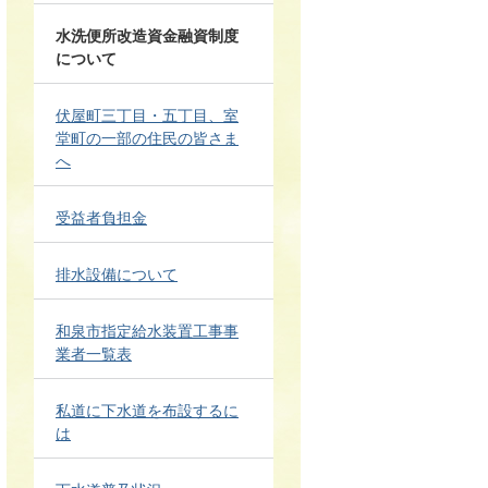
水洗便所改造資金融資制度
について
伏屋町三丁目・五丁目、室
堂町の一部の住民の皆さま
へ
受益者負担金
排水設備について
和泉市指定給水装置工事事
業者一覧表
私道に下水道を布設するに
は