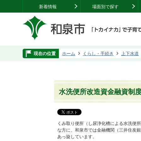
新着情報
場面別で探す
現在の位置
ホーム
くらし・手続き
上下水道
水洗便所改造資金融資制
くみ取り便所（し尿浄化槽による水洗便所
な方に、和泉市では金融機関（三井住友銀
あっ旋しています。