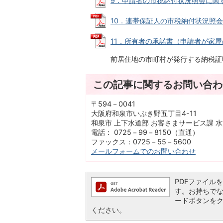
9．申請者の市税納付状況照会に関する同意
10．連帯保証人の市税納付状況照会に関
11．所有者の承諾書（申請者が家屋の所
前居住地の市町村が発行する納税証明
この記事に関するお問い合わ
〒594－0041
大阪府和泉市いぶき野五丁目4-11
和泉市 上下水道部 お客さまサービス課 
電話： 0725－99－8150（直通）
ファックス：0725－55－5600
メールフォームでのお問い合わせ
PDFファイルを閲
す。お持ちでない方
ードボタンを
ください。