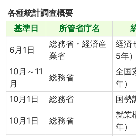
各種統計調査概要
基準日
所管省庁名
総務省・経済産
経済
6月1日
業省
5年
10月～11
全国
総務省
月
年）
10月1日
総務省
国勢
就業
10月1日
総務省
年）