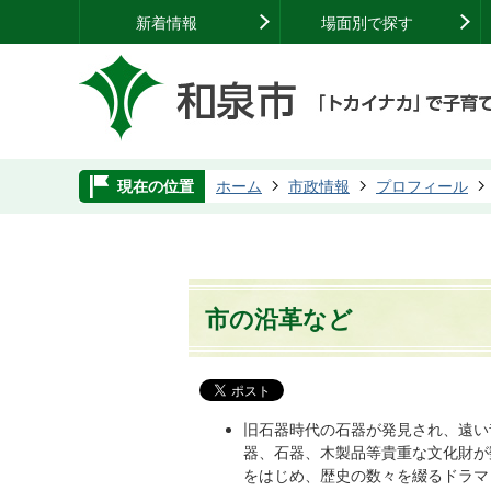
新着情報
場面別で探す
現在の位置
ホーム
市政情報
プロフィール
市の沿革など
旧石器時代の石器が発見され、遠い
器、石器、木製品等貴重な文化財が
をはじめ、歴史の数々を綴るドラマ