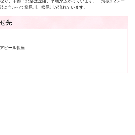
なり、中部・北部は丘陵、平地が広がっています。（海抜9.2メー
北部に向かって槇尾川、松尾川が流れています。
せ先
みアピール担当