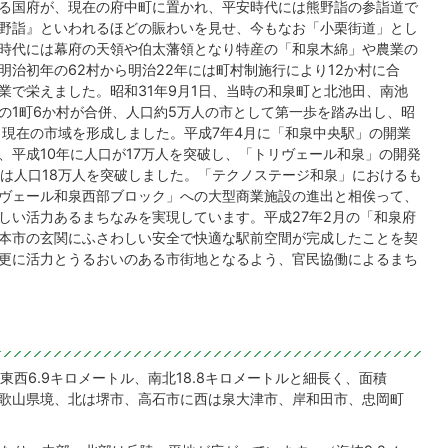
る国府が、現在の府中町に置かれ、平安時代には熊野詣の参詣道で
野詣』といわれるほどの賑わいを見せ、今もなお「小栗街道」とし
時代には幕府の天領や伯太藩領となり特産の「和泉木綿」や農業の
明治初年の62村から明治22年には町村制施行により12か村に合
業で栄えました。昭和31年9月1日、当時の和泉町と北池田、南池
の1町6か村が合併、人口約5万人の市として第一歩を踏み出し、昭
、現在の市域を形成しました。平成7年4月に「和泉中央駅」の開業
、平成10年に人口が17万人を突破し、「トリヴェール和泉」の開発
には人口18万人を突破しました。「テクノステージ和泉」におけるも
ヴェール和泉西部ブロック」への大型商業施設の進出と相俟って、
しい活力あるまちなみを実現しています。平成27年2月の「和泉府
本市の玄関にふさわしい安全で快適な駅前空間が完成したことを契
更に活力とうるおいのある市街地となるよう、官民協働によるまち
西6.9キロメートル、南北18.8キロメートルと細長く、面積
脈和歌山県境、北は堺市、高石市に西は泉大津市、岸和田市、忠岡町