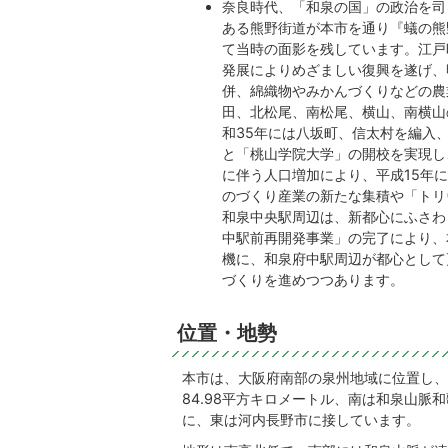
奈良時代、「和泉の国」の政治を司
ある熊野街道が本市を通り『蟻の熊
て当時の面影を残しています。江戸
発展によりめざましい復興を遂げ、
併、綿織物やみかんづくりなどの農
田、北松尾、南松尾、横山、南横山
和35年には八坂町、信太村を編入
と「桃山学院大学」の開校を実現し
に伴う人口増加により、平成15年
のづくり産業の新たな集積や「トリ
和泉中央駅周辺は、新都心にふさわ
中駅前再開発事業」の完了により、
機に、和泉府中駅周辺が都心として
づくりを進めつつあります。
位置・地勢
本市は、大阪府南部の泉州地域に位置し、東
84.98平方キロメートル、南は和泉山
に、東は河内長野市に接しています。