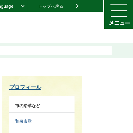
anguage
トップへ戻る
プロフィール
市の沿革など
和泉市歌