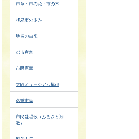
市章・市の花・市の木
和泉市の歩み
地名の由来
都市宣言
市民憲章
大阪ミュージアム構想
名誉市民
市民愛唱歌（ふるさと翔
歌）