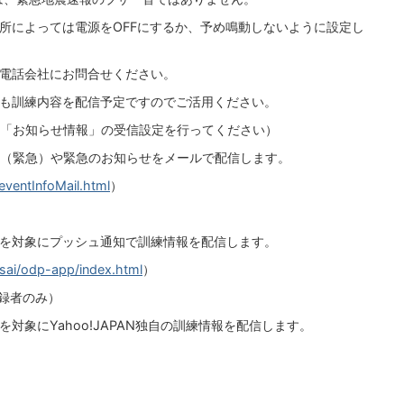
所によっては電源をOFFにするか、予め鳴動しないように設定し
電話会社にお問合せください。
も訓練内容を配信予定ですのでご活用ください。
「お知らせ情報」の受信設定を行ってください）
（緊急）や緊急のお知らせをメールで配信します。
eventInfoMail.html
）
域を対象にプッシュ通知で訓練情報を配信します。
sai/odp-app/index.html
）
登録者のみ）
対象にYahoo!JAPAN独自の訓練情報を配信します。