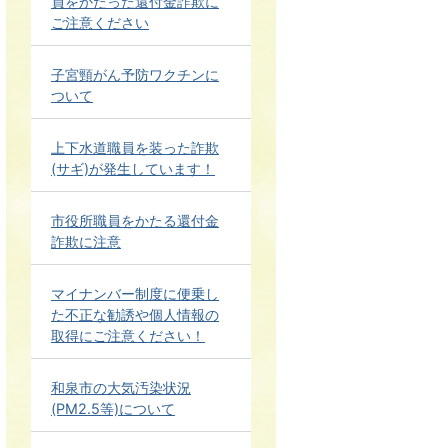
員をかたった還付金詐欺に
ご注意ください
子宮頸がん予防ワクチンに
ついて
上下水道職員を装った詐欺
(サギ)が発生しています！
市役所職員をかたる還付金
詐欺に注意
マイナンバー制度に便乗し
た不正な勧誘や個人情報の
取得にご注意ください！
和泉市の大気汚染状況
(PM2.5等)について