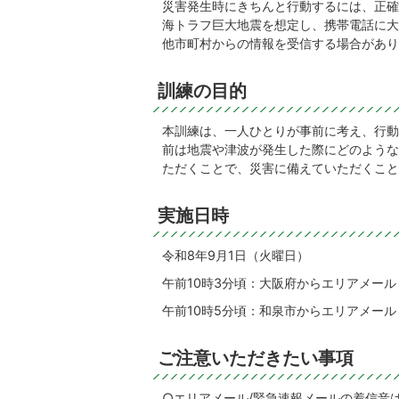
災害発生時にきちんと行動するには、正確
海トラフ巨大地震を想定し、携帯電話に大
他市町村からの情報を受信する場合があり
訓練の目的
本訓練は、一人ひとりが事前に考え、行動
前は地震や津波が発生した際にどのような
ただくことで、災害に備えていただくこと
実施日時
令和8年9月1日（火曜日）
午前10時3分頃：大阪府からエリアメー
午前10時5分頃：和泉市からエリアメー
ご注意いただきたい事項
○エリアメール/緊急速報メールの着信音