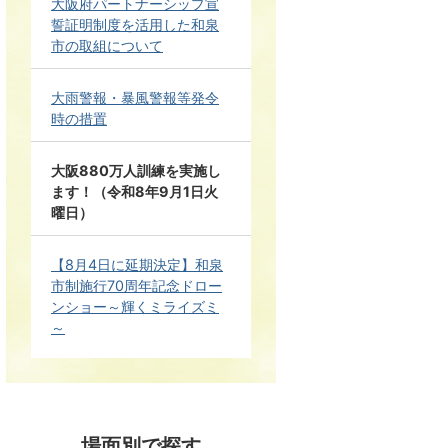
大阪府パートナーシップ宣
誓証明制度を活用した和泉
市の取組について
大雨警報・暴風警報等発令
時の措置
大阪880万人訓練を実施し
ます！（令和8年9月1日火
曜日）
【8月4日に延期決定】和泉
市制施行70周年記念ドロー
ンショー～輝くミライズミ
～
場面別で探す