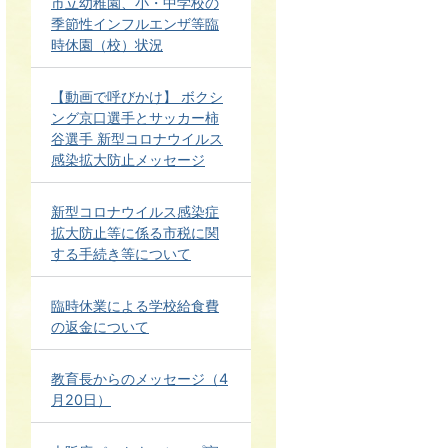
市立幼稚園、小・中学校の
季節性インフルエンザ等臨
時休園（校）状況
【動画で呼びかけ】 ボクシ
ング京口選手とサッカー柿
谷選手 新型コロナウイルス
感染拡大防止メッセージ
新型コロナウイルス感染症
拡大防止等に係る市税に関
する手続き等について
臨時休業による学校給食費
の返金について
教育長からのメッセージ（4
月20日）