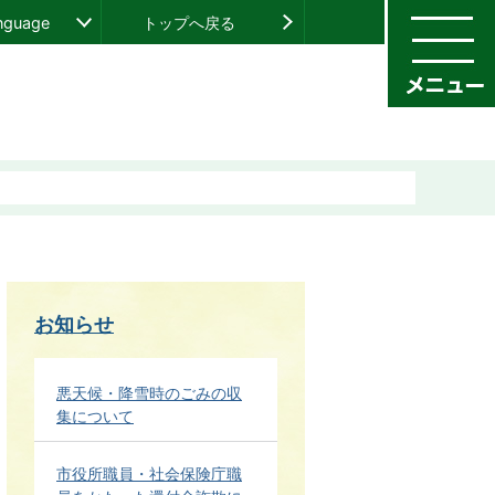
anguage
トップへ戻る
お知らせ
悪天候・降雪時のごみの収
集について
市役所職員・社会保険庁職