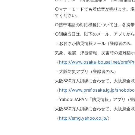
○マナーモードでも着信音が鳴ります。場
てください。
○携帯電話の対応機種については、各携帯
○訓練当日は、以下のメール、アプリから
・おおさか防災情報メール（登録者のみ、
気象、地震、津波情報、災害時の避難指示
（
http://www.osaka-bousai.net/pref/Pr
・大阪防災アプリ（登録者のみ）
大阪880万人訓練に合わせて、大阪府全
（
http://www.pref.osaka.lg.jp/shobobo
・Yahoo!JAPAN「防災情報」アプリ（
大阪880万人訓練に合わせて、大阪府全域を
（
http://emg.yahoo.co.jp/
）