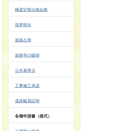
橋梁定期点検結果
境界明示
道路占用
道路等の破損
公共基準点
工事施工承認
道路幅員証明
各種申請書（様式）