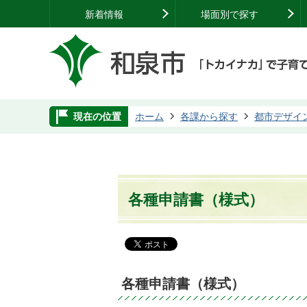
新着情報
場面別で探す
現在の位置
ホーム
各課から探す
都市デザイ
各種申請書（様式）
各種申請書（様式）