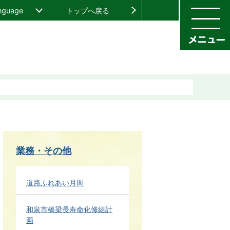
anguage
トップへ戻る
業務・その他
道路ふれあい月間
和泉市橋梁長寿命化修繕計
画