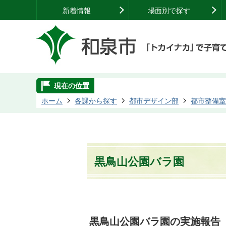
新着情報
場面別で探す
現在の位置
ホーム
各課から探す
都市デザイン部
都市整備室
黒鳥山公園バラ園
黒鳥山公園バラ園の実施報告