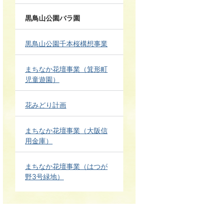
黒鳥山公園バラ園
黒鳥山公園千本桜構想事業
まちなか花壇事業（箕形町
児童遊園）
花みどり計画
まちなか花壇事業（大阪信
用金庫）
まちなか花壇事業（はつが
野3号緑地）