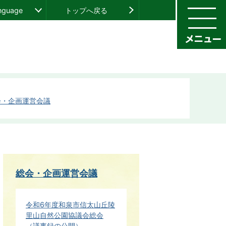
anguage
トップへ戻る
会・企画運営会議
総会・企画運営会議
令和6年度和泉市信太山丘陵
里山自然公園協議会総会
（議事録の公開）