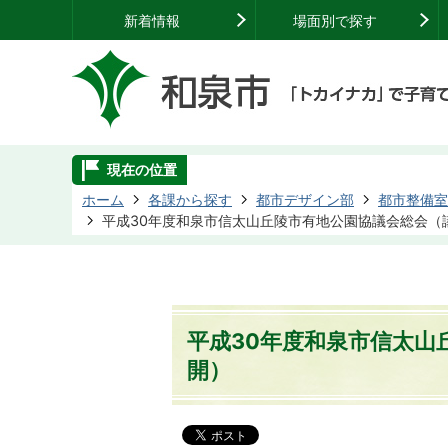
新着情報
場面別で探す
現在の位置
ホーム
各課から探す
都市デザイン部
都市整備室
平成30年度和泉市信太山丘陵市有地公園協議会総会（
平成30年度和泉市信太山
開）