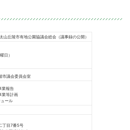
信太山丘陵市有地公園協議会総会（議事録の公開）
日曜日）
階市議会委員会室
事業報告
事業等計画
ジュール
二丁目7番5号