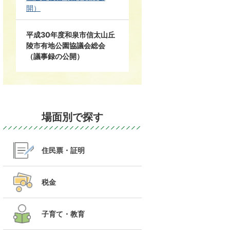
開）
平成30年度和泉市信太山丘
陵市有地公園協議会総会
（議事録の公開）
場面別で探す
住民票・証明
税金
子育て・教育