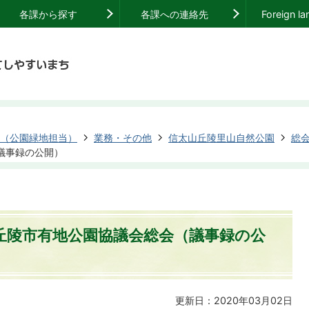
各課から探す
各課への連絡先
Foreign l
（公園緑地担当）
業務・その他
信太山丘陵里山自然公園
総
議事録の公開）
丘陵市有地公園協議会総会（議事録の公
更新日：2020年03月02日