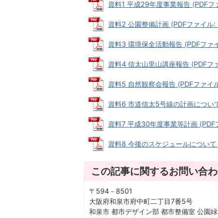
資料1 平成29年度事業報告 (PDFファイ
資料2 公園整備計画 (PDFファイル: 3
資料3 環境保全活動報告 (PDFファイル
資料4 信太山里山講座報告 (PDFファイ
資料5 自然観察会報告 (PDFファイル:
資料6 市道信太5号線の計画について (
資料7 平成30年度事業等計画 (PDFフ
資料8 今後のスケジュールについて (PD
この記事に関するお問い合わ
〒594－8501
大阪府和泉市府中町二丁目7番5号
和泉市 都市デザイン部 都市整備室 公園