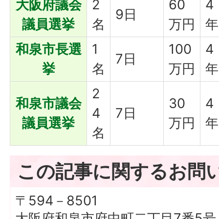
大阪府議会
2
60
4
9日
議員選挙
名
万円
年
和泉市長選
1
100
4
7日
挙
名
万円
年
2
和泉市議会
30
4
4
7日
議員選挙
万円
年
名
この記事に関するお問
〒594－8501
大阪府和泉市府中町二丁目7番5号