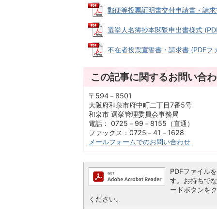
郵便等投票証明書交付申請書・請求書（代
選挙人名簿抄本閲覧申出書様式 (PDFファ
不在者投票宣誓書・請求書 (PDFファイル
この記事に関するお問い合わ
〒594－8501
大阪府和泉市府中町二丁目7番5号
和泉市 選挙管理委員会事務局
電話： 0725－99－8155（直通）
ファックス：0725－41－1628
メールフォームでのお問い合わせ
PDFファイルを閲
す。お持ちでない方
ードボタンを
ください。