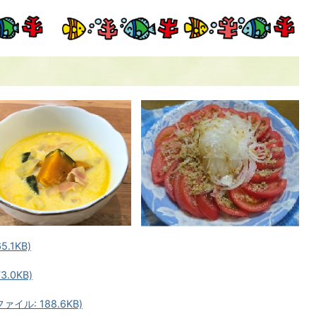
.1KB)
.0KB)
ル: 188.6KB)