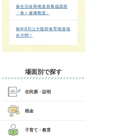
食生活改善推進員養成講座
「食と健康教室」
毎年8月は大阪府食育推進強
化月間！
場面別で探す
住民票・証明
税金
子育て・教育