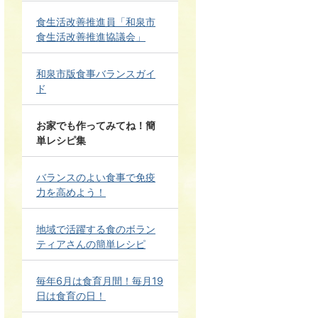
食生活改善推進員「和泉市
食生活改善推進協議会」
和泉市版食事バランスガイ
ド
お家でも作ってみてね！簡
単レシピ集
バランスのよい食事で免疫
力を高めよう！
地域で活躍する食のボラン
ティアさんの簡単レシピ
毎年6月は食育月間！毎月19
日は食育の日！