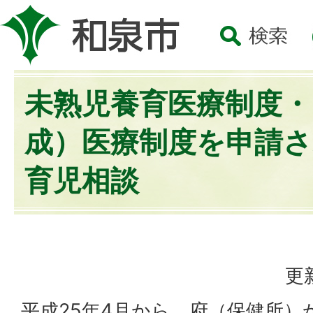
未熟児養育医療制度・
成）医療制度を申請
育児相談
更
平成25年4月から、府（保健所）