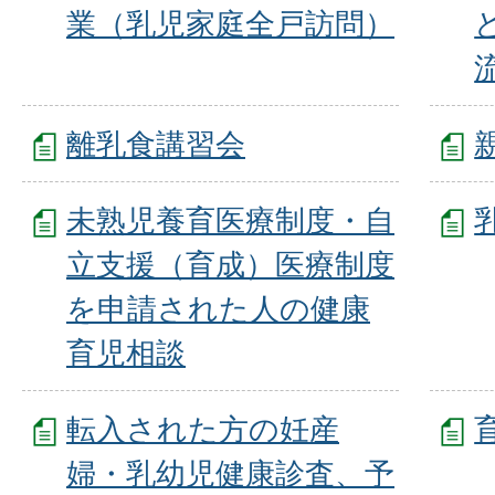
業（乳児家庭全戸訪問）
離乳食講習会
未熟児養育医療制度・自
立支援（育成）医療制度
を申請された人の健康
育児相談
転入された方の妊産
婦・乳幼児健康診査、予