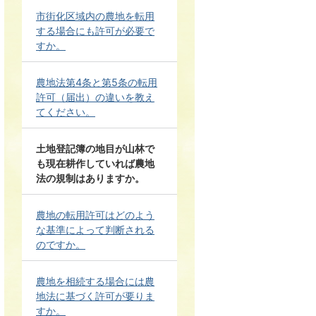
市街化区域内の農地を転用
する場合にも許可が必要で
すか。
農地法第4条と第5条の転用
許可（届出）の違いを教え
てください。
土地登記簿の地目が山林で
も現在耕作していれば農地
法の規制はありますか。
農地の転用許可はどのよう
な基準によって判断される
のですか。
農地を相続する場合には農
地法に基づく許可が要りま
すか。