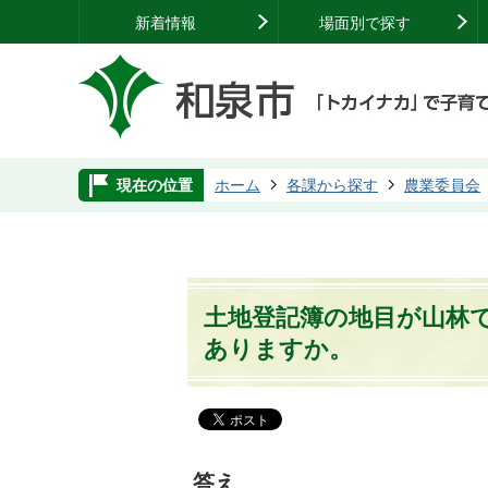
新着情報
場面別で探す
現在の位置
ホーム
各課から探す
農業委員会
土地登記簿の地目が山林
ありますか。
答え