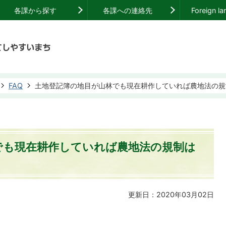
各課から探す
各課への連絡先
Foreign l
FAQ
土地登記簿の地目が山林でも現在耕作していれば農地法の規
でも現在耕作していれば農地法の規制は
更新日：2020年03月02日