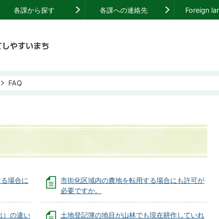
各課から探す
各課への連絡先
Foreign l
FAQ
する場合に
市街化区域内の農地を転用する場合にも許可が
必要ですか。
出）の違い
土地登記簿の地目が山林でも現在耕作していれ