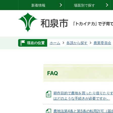
新着情報
場面別で探す
現在の位置
ホーム
各課から探す
農業委員会
FAQ
耕作目的で農地を買ったり借りたり
はどのような手続きが必要ですか。
農地法第4条と第5条の転用許可（届