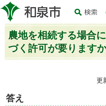
農地を相続する場合
づく許可が要ります
更
答え