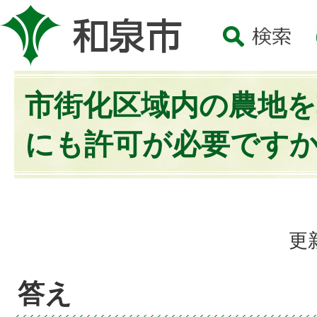
市街化区域内の農地を
にも許可が必要です
更
答え