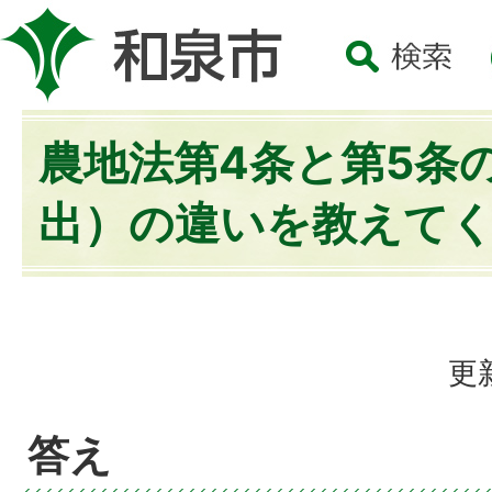
農地法第4条と第5条
出）の違いを教えて
更
答え