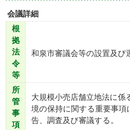
会議詳細
根
拠
法
和泉市審議会等の設置及び
令
等
所
大規模小売店舗立地法に係
管
境の保持に関する重要事項
事
告、調査及び審議する。
項