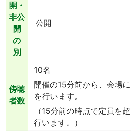
開・
非公
公開
開
の
別
10名
開催の15分前から、会場
傍聴
を行います。
者数
（15分前の時点で定員を
行います。）