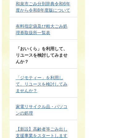
和泉市ごみ分別辞典令和6年
度から令和8年度版について
有料指定袋及び粗大ごみ処
理券取扱所一覧表
「おいくら」を利用して、
リユースを検討してみませ
んか？
「ジモティー」を利用し
て、リユースを検討してみ
ませんか？
家電リサイクル品・パソコ
ンの処理
【新設】高齢者等ごみ出し
支援事業をスタートします