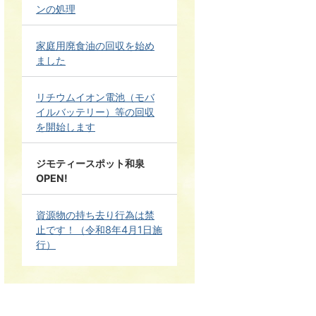
ンの処理
家庭用廃食油の回収を始め
ました
リチウムイオン電池（モバ
イルバッテリー）等の回収
を開始します
ジモティースポット和泉
OPEN!
資源物の持ち去り行為は禁
止です！（令和8年4月1日施
行）