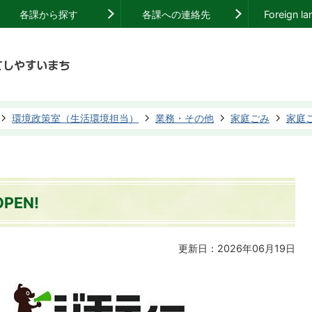
各課から探す
各課への連絡先
Foreign l
環境政策室（生活環境担当）
業務・その他
家庭ごみ
家庭
EN!
更新日：2026年06月19日