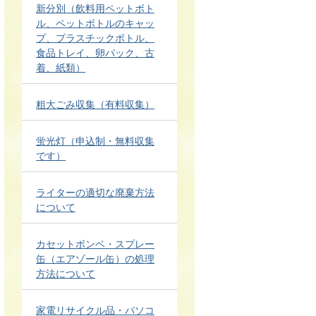
新分別（飲料用ペットボト
ル、ペットボトルのキャッ
プ、プラスチックボトル、
食品トレイ、卵パック、古
着、紙類）
粗大ごみ収集（有料収集）
蛍光灯（申込制・無料収集
です）
ライターの適切な廃棄方法
について
カセットボンベ・スプレー
缶（エアゾール缶）の処理
方法について
家電リサイクル品・パソコ