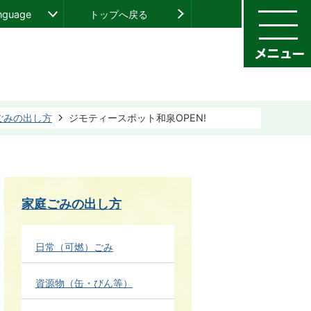
anguage
トップへ戻る
ごみの出し方
ジモティースポット和泉OPEN!
家庭ごみの出し方
日常（可燃）ごみ
資源物（缶・びん等）